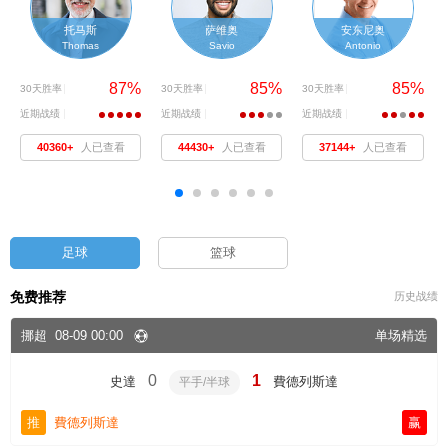
托马斯
萨维奥
安东尼奥
Thomas
Savio
Antonio
87%
85%
85%
30天胜率
30天胜率
30天胜率
近期战绩
近期战绩
近期战绩
40360+
人已查看
44430+
人已查看
37144+
人已查看
足球
篮球
免费推荐
历史战绩
挪超
08-09 00:00
单场精选
0
1
史達
費德列斯達
平手/半球
推
費德列斯達
赢