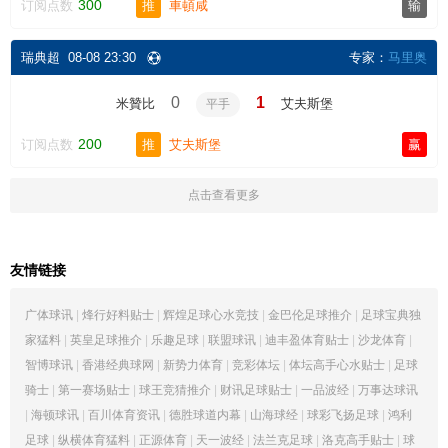
300
订阅点数
推
車頓咸
输
瑞典超
08-08 23:30
专家：
马里奥
0
1
米贊比
艾夫斯堡
平手
200
订阅点数
推
艾夫斯堡
赢
点击查看更多
友情链接
广体球讯
|
烽行好料贴士
|
辉煌足球心水竞技
|
金巴伦足球推介
|
足球宝典独
家猛料
|
英皇足球推介
|
乐趣足球
|
联盟球讯
|
迪丰盈体育贴士
|
沙龙体育
|
智博球讯
|
香港经典球网
|
新势力体育
|
竞彩体坛
|
体坛高手心水贴士
|
足球
骑士
|
第一赛场贴士
|
球王竞猜推介
|
财讯足球贴士
|
一品波经
|
万事达球讯
|
海顿球讯
|
百川体育资讯
|
德胜球道内幕
|
山海球经
|
球彩飞扬足球
|
鸿利
足球
|
纵横体育猛料
|
正源体育
|
天一波经
|
法兰克足球
|
洛克高手贴士
|
球