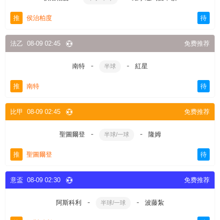
推
侯治柏度
待
法乙
08-09 02:45
免费推荐
-
-
南特
紅星
半球
推
南特
待
比甲
08-09 02:45
免费推荐
-
-
聖圖爾登
隆姆
半球/一球
推
聖圖爾登
待
意盃
08-09 02:30
免费推荐
-
-
阿斯科利
波藤紮
半球/一球